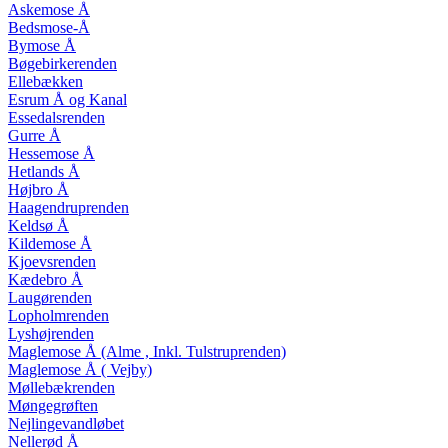
Askemose Å
Bedsmose-Å
Bymose Å
Bøgebirkerenden
Ellebækken
Esrum Å
og Kanal
Essedalsrenden
Gurre Å
Hessemose Å
Hetlands Å
Højbro Å
Haagendruprenden
Keldsø Å
Kildemose Å
Kjoevsrenden
Kædebro Å
Laugørenden
Lopholmrenden
Lyshøjrenden
Maglemose Å
(Alme , Inkl. Tulstruprenden)
Maglemose Å ( Vejby)
Møllebækrenden
Møngegrøften
Nejlingevandløbet
Nellerød Å