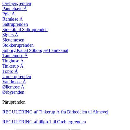
Orebjergrenden
Pandehave Å
Pøle Å
Ramløse Å
Saltruprenden
Sideløb til Saltruprenden
Sigers Å
Slettemosen
Stokkeruprenden
Søborg Kanal Søborg sø Landkanal
Tannemose Å
Tinghuse
Å
Tinkerup Å
Tobro Å
Unneruprenden
Vandmose Å
Øllemose Å
Ørbyrenden
Påruprenden
REGULERING af Tinkerup Å fra Birkedalen til Almevej
REGULERING af tilløb 1 til Orebjergrenden