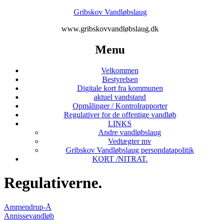
Gribskov Vandløbslaug
www.gribskovvandløbslaug.dk
Menu
Velkommen
Bestyrelsen
Digitale kort fra kommunen
aktuel vandstand
Opmålinger / Kontrolrapporter
Regulativer for de offentige vandløb
LINKS
Andre vandløbslaug
Vedtægter mv
Gribskov Vandløbslaug persondatapolitik
KORT /NITRAT.
Regulativerne.
Ammendrup-Å
Annissevandløb